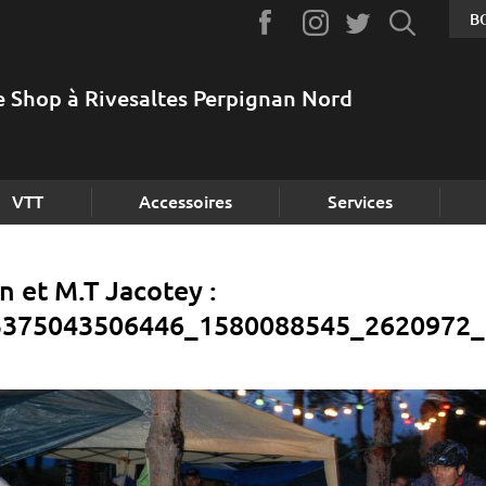
B
e Shop à Rivesaltes Perpignan Nord
VTT
Accessoires
Services
n et M.T Jacotey :
3375043506446_1580088545_2620972_