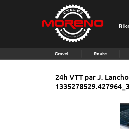
Bik
Gravel
Route
24h VTT par J. Lancho
1335278529.427964_