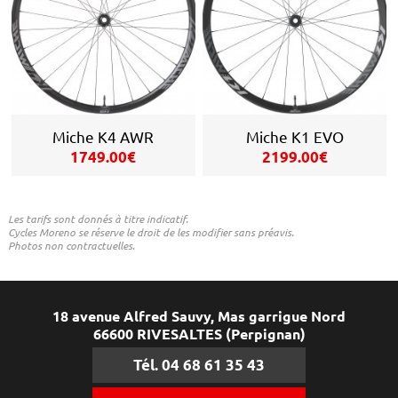
Miche K4 AWR
Miche K1 EVO
1749.00€
2199.00€
Les tarifs sont donnés à titre indicatif.
Cycles Moreno se réserve le droit de les modifier sans préavis.
Photos non contractuelles.
18 avenue Alfred Sauvy, Mas garrigue Nord
66600 RIVESALTES (Perpignan)
Tél. 04 68 61 35 43