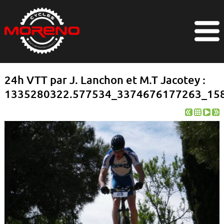
24h VTT par J. Lanchon et M.T Jacotey :
1335280322.577534_3374676177263_158