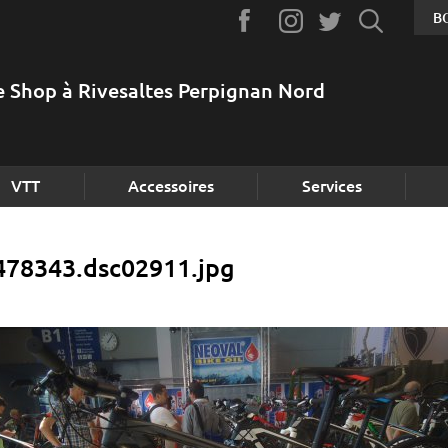
B
e Shop à Rivesaltes Perpignan Nord
VTT
Accessoires
Services
8478343.dsc02911.jpg