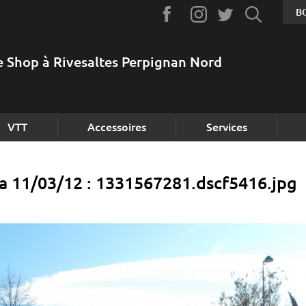
B
e Shop à Rivesaltes Perpignan Nord
VTT
Accessoires
Services
la 11/03/12 : 1331567281.dscf5416.jpg