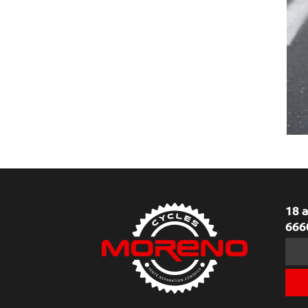
18 
666