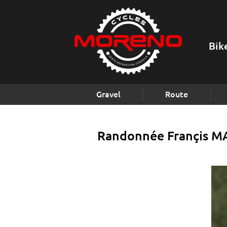
Bik
Gravel
Route
Randonnée Françis MAS