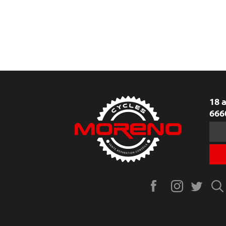
18 
666