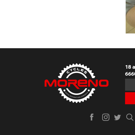
18 
666