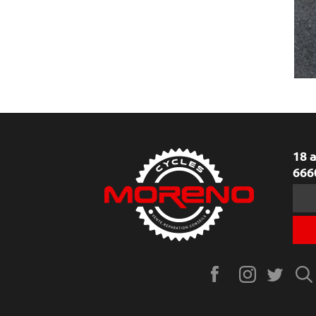
18 
666