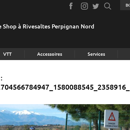
B
e Shop à Rivesaltes Perpignan Nord
VTT
Accessoires
Services
:
2704566784947_1580088545_2358916_