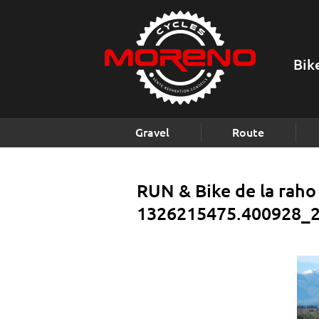
Bik
Gravel
Route
RUN & Bike de la raho 
1326215475.400928_