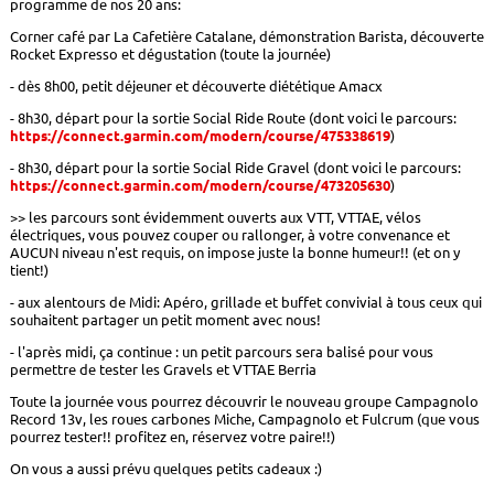
programme de nos 20 ans:
Corner café par La Cafetière Catalane, démonstration Barista, découverte
Rocket Expresso et dégustation (toute la journée)
- dès 8h00, petit déjeuner et découverte diététique Amacx
- 8h30, départ pour la sortie Social Ride Route (dont voici le parcours:
https://connect.garmin.com/modern/course/475338619
)
- 8h30, départ pour la sortie Social Ride Gravel (dont voici le parcours:
https://connect.garmin.com/modern/course/473205630
)
>> les parcours sont évidemment ouverts aux VTT, VTTAE, vélos
électriques, vous pouvez couper ou rallonger, à votre convenance et
AUCUN niveau n'est requis, on impose juste la bonne humeur!! (et on y
tient!)
- aux alentours de Midi: Apéro, grillade et buffet convivial à tous ceux qui
souhaitent partager un petit moment avec nous!
- l'après midi, ça continue : un petit parcours sera balisé pour vous
permettre de tester les Gravels et VTTAE Berria
Toute la journée vous pourrez découvrir le nouveau groupe Campagnolo
Record 13v, les roues carbones Miche, Campagnolo et Fulcrum (que vous
pourrez tester!! profitez en, réservez votre paire!!)
On vous a aussi prévu quelques petits cadeaux :)