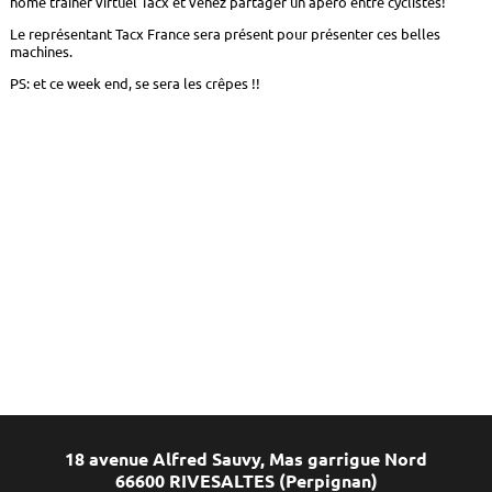
home traîner virtuel Tacx et venez partager un apéro entre cyclistes!
Le représentant Tacx France sera présent pour présenter ces belles
machines.
PS: et ce week end, se sera les crêpes !!
18 avenue Alfred Sauvy, Mas garrigue Nord
66600 RIVESALTES (Perpignan)