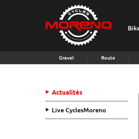
Bik
Gravel
Route
Actualités
Live CyclesMoreno