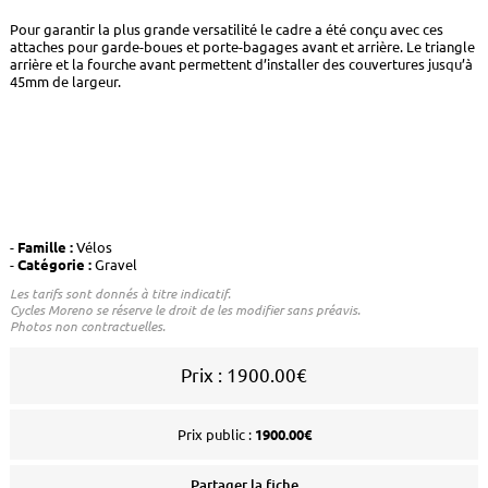
Pour garantir la plus grande versatilité le cadre a été conçu avec ces
attaches pour garde-boues et porte-bagages avant et arrière. Le triangle
arrière et la fourche avant permettent d’installer des couvertures jusqu’à
45mm de largeur.
Famille :
Vélos
Catégorie :
Gravel
Les tarifs sont donnés à titre indicatif.
Cycles Moreno se réserve le droit de les modifier sans préavis.
Photos non contractuelles.
Prix : 1900.00€
Prix public :
1900.00€
Partager la fiche