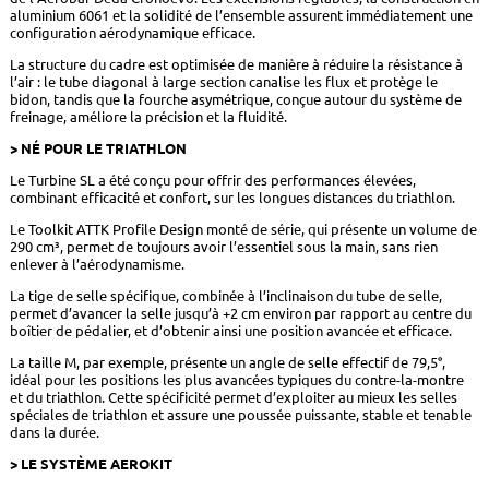
aluminium 6061 et la solidité de l’ensemble assurent immédiatement une
configuration aérodynamique efficace.
La structure du cadre est optimisée de manière à réduire la résistance à
l’air : le tube diagonal à large section canalise les flux et protège le
bidon, tandis que la fourche asymétrique, conçue autour du système de
freinage, améliore la précision et la fluidité.
> NÉ POUR LE TRIATHLON
Le Turbine SL a été conçu pour offrir des performances élevées,
combinant efficacité et confort, sur les longues distances du triathlon.
Le Toolkit ATTK Profile Design monté de série, qui présente un volume de
290 cm³, permet de toujours avoir l’essentiel sous la main, sans rien
enlever à l’aérodynamisme.
La tige de selle spécifique, combinée à l’inclinaison du tube de selle,
permet d’avancer la selle jusqu’à +2 cm environ par rapport au centre du
boîtier de pédalier, et d’obtenir ainsi une position avancée et efficace.
La taille M, par exemple, présente un angle de selle effectif de 79,5°,
idéal pour les positions les plus avancées typiques du contre-la-montre
et du triathlon. Cette spécificité permet d’exploiter au mieux les selles
spéciales de triathlon et assure une poussée puissante, stable et tenable
dans la durée.
> LE SYSTÈME AEROKIT