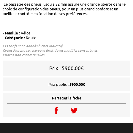
Le passage des pneus jusqu’à 32 mm assure une grande liberté dans le
choix de configuration des pneus, pour un plus grand confort et un
meilleur contrôle en fonction de ses préférences.
Famille :
Vélos
Catégorie :
Route
Les tarifs sont donnés à titre indicatif.
Cycles Moreno se réserve le droit de les modifier sans préavis.
Photos non contractuelles.
Prix : 5900.00€
Prix public :
5900.00€
Partager la fiche