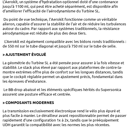
L’Aerokit, un système d’hydratation optionnel doté d’une contenance
jusqu’à 1100 ml, qui peut être acheté séparément, est disponible afin
d’améliorer l’efficacité de l’aérodynamisme du Turbine SL.
Du point de vue technique, l’Aerokit fonctionne comme un véritable
aileron, capable d’assurer la stabilité de l’air et de réduire les turbulences
autour du cadre. Par rapport aux systèmes traditionnels, la résistance
aérodynamique est réduite de plus des deux tiers.
L’Aerokit est également compatible avec les bidons ronds traditionnels :
de 550 ml sur le tube diagonal et jusqu’à 750 ml sur le tube de selle.
> AJUSTEMENT ÉVOLUÉ
La géométrie du Turbine SL a été pensée pour assurer à la fois vitesse et
stabilité. Le stack plus élevé par rapport aux plateformes de contre-la-
montre extrêmes offre plus de confort sur les longues distances, tandis
que le cockpit réglable permet un ajustement précis, fondamental dans
les épreuves d’endurance.
Le BB-drop abaissé et les éléments spécifiques hérités du Supersonica
assurent une posture efficace et centrée.
> COMPOSANTS MODERNES
La transmission exclusivement électronique rend le vélo plus épuré et
plus facile à manier. Le dérailleur avant repositionnable permet de passer
rapidement d’une configuration 1x à 2x, tandis que le prééquipement
UDH garantit la compatibilité avec les normes les plus récentes.