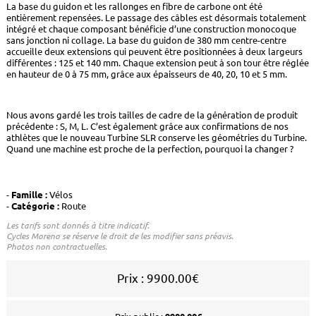
La base du guidon et les rallonges en fibre de carbone ont été
entièrement repensées. Le passage des câbles est désormais totalement
intégré et chaque composant bénéficie d’une construction monocoque
sans jonction ni collage. La base du guidon de 380 mm centre-centre
accueille deux extensions qui peuvent être positionnées à deux largeurs
différentes : 125 et 140 mm. Chaque extension peut à son tour être réglée
en hauteur de 0 à 75 mm, grâce aux épaisseurs de 40, 20, 10 et 5 mm.
Nous avons gardé les trois tailles de cadre de la génération de produit
précédente : S, M, L. C’est également grâce aux confirmations de nos
athlètes que le nouveau Turbine SLR conserve les géométries du Turbine.
Quand une machine est proche de la perfection, pourquoi la changer ?
Famille :
Vélos
Catégorie :
Route
Les tarifs sont donnés à titre indicatif.
Cycles Moreno se réserve le droit de les modifier sans préavis.
Photos non contractuelles.
Prix : 9900.00€